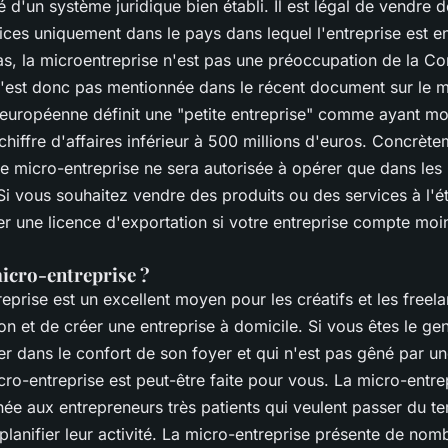
té d'un système juridique bien établi. Il est légal de vendre 
vices uniquement dans le pays dans lequel l'entreprise est e
cas, la microentreprise n'est pas une préoccupation de la C
'est donc pas mentionnée dans le récent document sur le
uropéenne définit une "petite entreprise" comme ayant m
hiffre d'affaires inférieur à 500 millions d'euros. Concrète
re micro-entreprise ne sera autorisée à opérer que dans les 
Si vous souhaitez vendre des produits ou des services à l'é
 une licence d'exportation si votre entreprise compte moi
micro-entreprise ?
prise est un excellent moyen pour les créatifs et les freel
on et de créer une entreprise à domicile. Si vous êtes le g
ler dans le confort de son foyer et qui n'est pas gêné par u
cro-entreprise est peut-être faite pour vous. La micro-entre
ée aux entrepreneurs très patients qui veulent passer du te
planifier leur activité. La micro-entreprise présente de nom