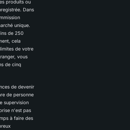
des produits ou
nregistrée. Dans
ommission
 marché unique.
oins de 250
ment, cela
limites de votre
tranger, vous
ns de cinq
ances de devenir
enre de personne
ne supervision
prise n'est pas
mps à faire des
breux