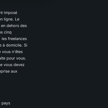
ent imposé
n ligne. Le
e en dehors des
ns cinq
 les freelances
e à domicile. Si
e vous n'êtes
aite pour vous.
que vous devez
eprise aux
n pays