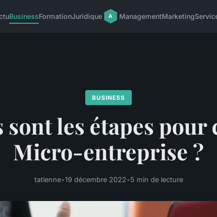
ctu
Business
Formation
Juridique
Management
Marketing
Servic
BUSINESS
 sont les étapes pour 
Micro-entreprise ?
tatienne
•
19 décembre 2022
•
5 min de lecture