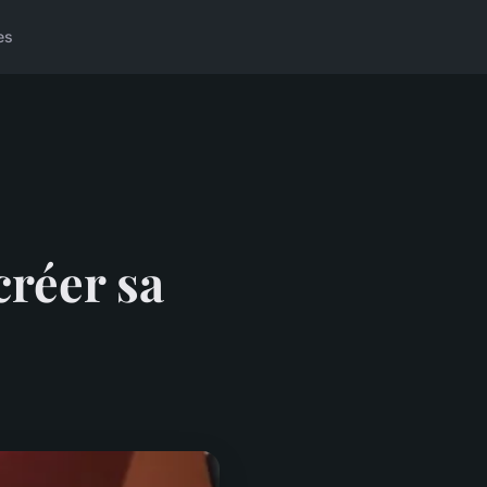
es
créer sa