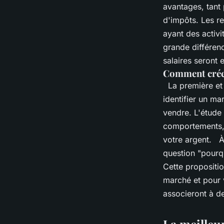
avantages, tant
d'impôts. Les r
ayant des activi
grande différen
salaires seront
Comment créer
La première et 
identifier un ma
vendre. L'étude 
comportements, 
votre argent. À 
question "pourqu
Cette propositio
marché et pour 
associeront à d
La meilleu