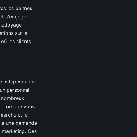
tes les bonnes
 et s'engage
 nettoyage
tions sur la
où les clients
re indépendante,
'un personnel
e nombreux
l. Lorsque vous
 marché et le
 y a une demande
n marketing. Ces