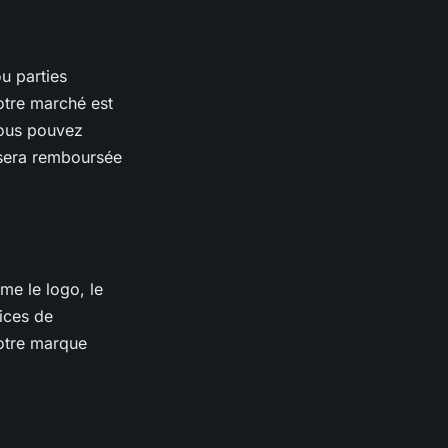
u parties
otre marché est
 vous pouvez
n sera remboursée
me le logo, le
ices de
otre marque