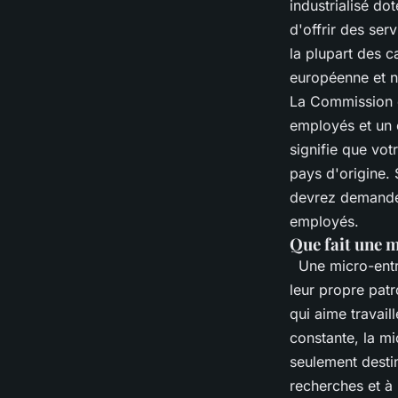
industrialisé do
d'offrir des ser
la plupart des 
européenne et n
La Commission e
employés et un c
signifie que vot
pays d'origine. 
devrez demander
employés.
Que fait une 
Une micro-entre
leur propre patr
qui aime travail
constante, la mi
seulement destin
recherches et à 