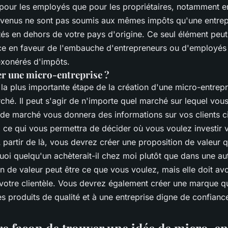
 pour les employés que pour les propriétaires, notamment e
evenus ne sont pas soumis aux mêmes impôts qu'une entrepr
tés en dehors de votre pays d'origine. Ce seul élément peut
ce en faveur de l'embauche d'entrepreneurs ou d'employés 
 exonérés d'impôts.
 une micro-entreprise ?
la plus importante étape de la création d'une micro-entrepr
rché. Il peut s'agir de n'importe quel marché sur lequel vou
de marché vous donnera des informations sur vos clients ci
ce qui vous permettra de décider où vous voulez investir 
partir de là, vous devrez créer une proposition de valeur q
oi quelqu'un achèterait-il chez moi plutôt que dans une aut
n de valeur peut être ce que vous voulez, mais elle doit avo
votre clientèle. Vous devrez également créer une marque qu
es produits de qualité et à une entreprise digne de confian
re façon de trouver une idée de micro-en