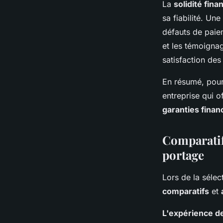
La
solidité fina
sa fiabilité. Un
défauts de paiem
et les témoigna
satisfaction des 
En résumé, pour
entreprise qui 
garanties finan
Comparatif 
portage
Lors de la sélec
comparatifs
et
L'expérience d