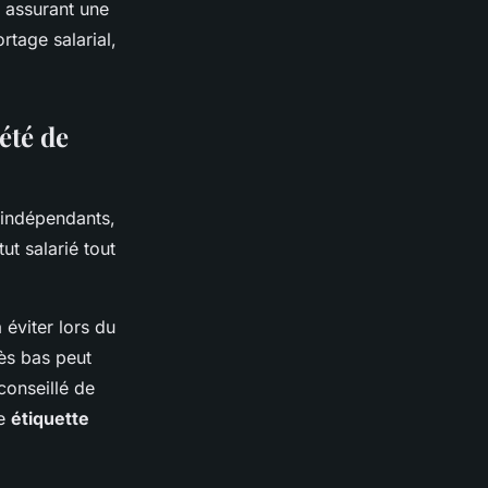
n assurant une
rtage salarial,
été de
 indépendants,
ut salarié tout
 éviter lors du
rès bas peut
conseillé de
ne
étiquette