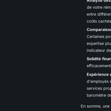
Analyse des 
de votre rému
entre différe
coûts cachés 
Comparaison
Certaines pou
expertise plu
indicateur de
Solidité fina
efficacement 
Expérience e
d'employés et
services pro
baromètre de
En somme, une é