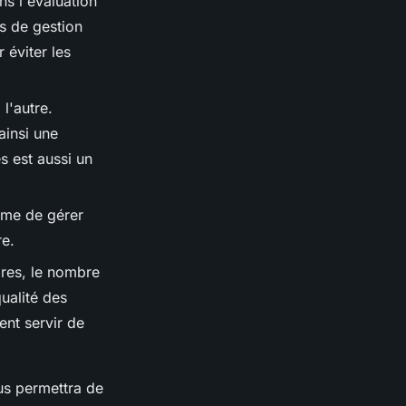
ns l'évaluation
is de gestion
 éviter les
l'autre.
ainsi une
s est aussi un
ême de gérer
re.
ires, le nombre
qualité des
ent servir de
us permettra de