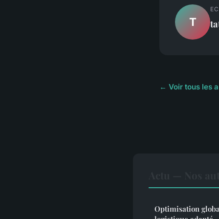
EC
T
ta
← Voir tous les a
Actu — Nos aut
Optimisation globa