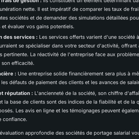
frais de gestion :
Ils constituent un élément déterminant da
nération nette. Il est impératif de comparer les taux de fra
ntes sociétés et de demander des simulations détaillées pour
et évaluer vos gains potentiels.
 des services :
Les services offerts varient d'une société à 
rraient se spécialiser dans votre secteur d'activité, offrant 
s pertinente. La réactivité de l'entreprise face aux problème
 son efficacité.
ncière :
Une entreprise solide financièrement sera plus à m
les défauts de paiement des clients et les avances de salai
t réputation :
L'ancienneté de la société, son chiffre d'affa
 la base de clients sont des indices de la fiabilité et de la 
posés. Les avis en ligne et les témoignages peuvent égalem
 confiance.
valuation approfondie des sociétés de portage salarial vo