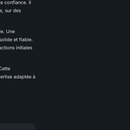
e confiance. Il
e, sur des
le. Une
olide et fiable.
ctions initiales
Cette
pertise adaptée à