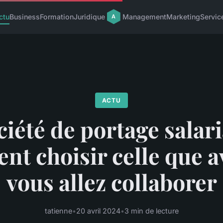
ctu
Business
Formation
Juridique
Management
Marketing
Servic
ACTU
ciété de portage salaria
t choisir celle que a
vous allez collaborer
tatienne
•
20 avril 2024
•
3 min de lecture