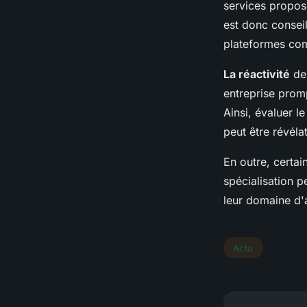
services proposé
est donc conseil
plateformes co
La réactivité
de 
entreprise promp
Ainsi, évaluer le
peut être révéla
En outre, certai
spécialisation p
leur domaine d'a
Actu