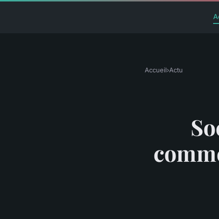
A
Accueil
›
Actu
So
commen