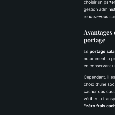
choisir un parte
gestion administ
rendez-vous su
Avantages e
portage
Le
portage salar
notamment la pri
en conservant u
Cependant, il es
choix d'une soci
cacher des coûts
vérifier la tran
"zéro frais cac