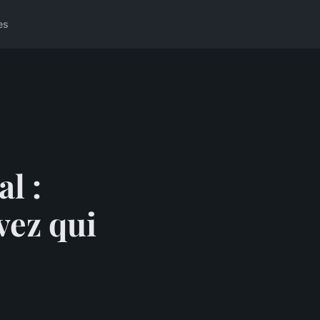
es
l :
vez qui